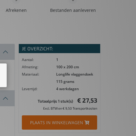
Afrekenen
Bestanden aanleveren
JE OVERZICHT:
Aantal:
1
Afmeting:
100 x 200 cm
Materiaal:
Longlife vlaggendoek
115 grams
Levertijd:
4 werkdagen
€ 27,53
Totaalprijs 1 stuk(s)
Excl. BTW en € 9,50 Transportkosten
PLAATS IN WINKELWAGEN