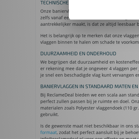
TECHNISCHE DETAILS EN OPTIES
Onze baniervlaggen worden enkelzijdig digitaal
zelfs vanaf een afstand. Houd er rekening mee 
aantrekkelijker maakt, is dat ze altijd leesbaar
Het is belangrijk op te merken dat onze vlagg
vlaggen binnen te halen om schade te voorkom
DUURZAAMHEID EN ONDERHOUD
We begrijpen dat duurzaamheid en kosteneffect
er rekening mee dat je ongeveer 4 vlaggen per 
je snel een beschadigde vlag kunt vervangen e
BANIERVLAGGEN IN STANDAARD MATEN EN
Bij ReclameDeal bieden we een scala aan stand
perfect zullen passen bij je ruimte en doel. On
materialen zoals Polyester vlaggendoek (110 gr
gebruikt.
Is de gewenste maat niet beschikbaar in ons s
formaat
, zodat het perfect aansluit bij je beh
info@reclamedeal.nl voor een offerte op maat 