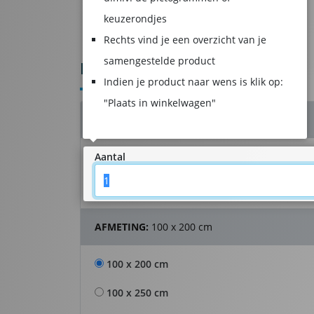
keuzerondjes
Product samenstellen
Winkelwagen
Rechts vind je een overzicht van je
samengestelde product
BANIERVLAGGEN
Indien je product naar wens is klik op:
"Plaats in winkelwagen"
AANTAL:
- 1 stuk(s)
Aantal
AFMETING:
100 x 200 cm
100 x 200 cm
100 x 250 cm