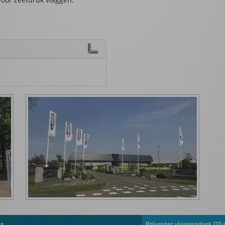
ms
Polyester vlaggendoek 110