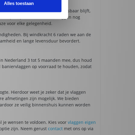
Alles toestaan
t je boodschap duidelijk en leesbaar blijft,
e het printproces. Wat deze vlaggen nog
euze voor elke gelegenheid.
andigheden. Bij windkracht 6 raden we aan de
aamheid en lange levensduur bevordert.
g in Nederland 3 tot 5 maanden mee, dus houd
al baniervlaggen op voorraad te houden, zodat
te. Hierdoor weet je zeker dat je vlaggen
ere afmetingen zijn mogelijk. We bieden
waardoor ze veilig binnenshuis kunnen worden
l je wensen te voldoen. Kies voor
vlaggen eigen
 optie zijn. Neem gerust
contact
met ons op via