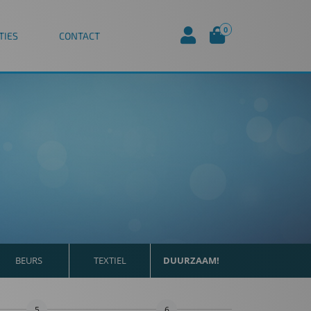
0
TIES
CONTACT
BEURS
TEXTIEL
DUURZAAM!
5
6