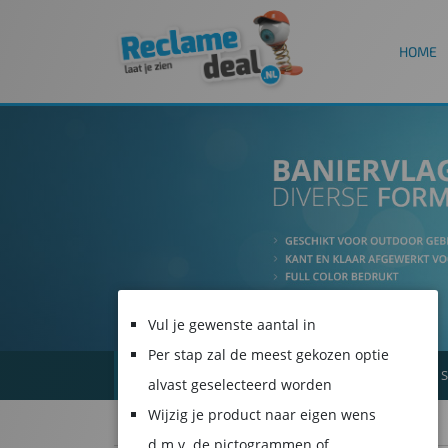
HOME
Vul je gewenste aantal in
Per stap zal de meest gekozen optie
ALLE PRODUCTEN
SPANDOEKEN
S
alvast geselecteerd worden
Wijzig je product naar eigen wens
d.m.v. de pictogrammen of
1
2