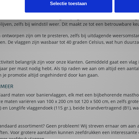
Selectie toestaan
 geprint met een indrukwekkende doordruk van 95%. Dit betekent da
dat de achterkant van de vlag in spiegelbeeld zichtbaar is vanweg
 blijven, zelfs bij windstil weer. Dit maakt ze tot een betrouwbare k
en ontworpen zijn om te presteren, zelfs bij uitdagende weersomst
en. De vlaggen zijn wasbaar tot 40 graden Celsius, wat hun duurz
iviteit belangrijk zijn voor onze klanten. Gemiddeld gaat een vla
jaar per mast nodig hebt. Als tip raden we aan om altijd een aant
n je promotie altijd ongehinderd door kan gaan.
 MEER
aard maten voor baniervlaggen, elk met een bijbehorende masthoog
ze maten variëren van 100 x 200 cm tot 120 x 500 cm, en zelfs grot
.) en Longlife vlaggendoek (115 gr.), beide brandvertragend (B1), 
tandaard assortiment? Geen probleem! Wij streven ernaar om aan a
oeften. Voor grotere aantallen kunnen zeefdrukken een interessante
voor zeefdruk vlaggen.