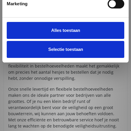
Marketing
hun plaats blijven, zelfs tijdens intensieve
werkzaamheden.
SNELLE LEVERTIJD EN FLEXIBELE
BESTELHOEVEELHEDEN
Alles toestaan
Bij ReclameDeal begrijpen we dat je soms snel behoefte
hebt aan nieuwe veiligheidshesjes. Daarom garanderen
wij een levertijd van slechts vijf werkdagen. Of je nu één
Selectie toestaan
hesje nodig hebt of een grote bestelling wilt plaatsen, wij
zorgen ervoor dat je jouw bestelling snel ontvangt. Deze
flexibiliteit in bestelhoeveelheden maakt het gemakkelijk
om precies het aantal hesjes te bestellen dat je nodig
hebt, zonder onnodige verspilling.
Onze snelle levertijd en flexibele bestelhoeveelheden
maken ons de ideale partner voor bedrijven van alle
groottes. Of je nu een klein bedrijf runt of
verantwoordelijk bent voor de veiligheid op een groot
bouwterrein, wij kunnen aan jouw behoeften voldoen.
Met onze efficiënte en betrouwbare service hoef je nooit
lang te wachten op de benodigde veiligheidsuitrusting.