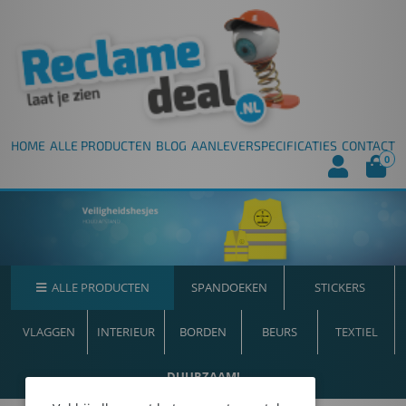
HOME
ALLE PRODUCTEN
BLOG
AANLEVERSPECIFICATIES
CONTACT
0
ALLE PRODUCTEN
SPANDOEKEN
STICKERS
VLAGGEN
INTERIEUR
BORDEN
BEURS
TEXTIEL
DUURZAAM!