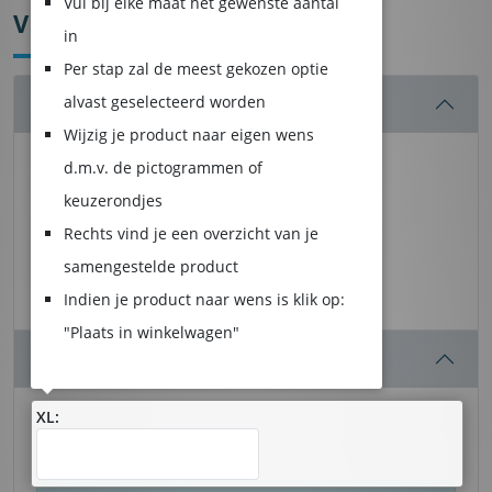
Vul bij elke maat het gewenste aantal
VEILIGHEIDSHESJES
in
Per stap zal de meest gekozen optie
alvast geselecteerd worden
VEILIGHEIDSHESJES:
Veiligheidshesjes Geel
Wijzig je product naar eigen wens
d.m.v. de pictogrammen of
keuzerondjes
Rechts vind je een overzicht van je
samengestelde product
Veiligheidshesjes
Indien je product naar wens is klik op:
Geel
"Plaats in winkelwagen"
MATEN :
XL: