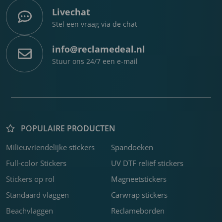
Livechat
Stel een vraag via de chat
info@reclamedeal.nl
Stuur ons 24/7 een e-mail
POPULAIRE PRODUCTEN
Milieuvriendelijke stickers
Spandoeken
K
P
F
C
R
F
F
C
F
B
Z
K
F
S
B
H
3
b
o
w
f
b
s
k
f
j
s
v
o
o
b
s
U
Full-color Stickers
UV DTF reliëf stickers
m
b
c
m
o
D
Stickers op rol
Magneetstickers
a
m
s
o
Standaard vlaggen
Carwrap stickers
m
Beachvlaggen
Reclameborden