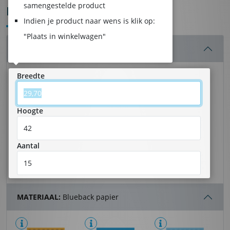
samengestelde product
POSTERS
Indien je product naar wens is klik op:
"Plaats in winkelwagen"
AFMETING:
29,70 x 42 cm - 15 stuk(s)
Breedte
Hoogte
Aantal
MATERIAAL:
Blueback papier