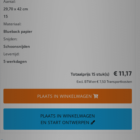
Aantal:
29,70 x 42 cm
15
Materiaal:
Blueback papier
Snijden:
Schoonsnijden
Levertijd:
5 werkdagen
€ 11,17
Totaalprijs 15 stuk(s)
Excl. BTW en € 7,50 Transportkosten
PLAATS IN WINKELWAGEN
PLAATS IN WINKELWAGEN
EN START ONTWERPEN