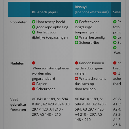
Bisonyl
Blueback papier
(spandoekmateriaal)
Smart up
Haarscherp beeld
Perfect voor
Pracht
Voordelen
goedkope oplossing
langdurige
foto's op 
Perfect voor
toepassingen
printen
tijdelijke toepassingen
Waterbestendig
Lage re
Scheurt Niet
Scheurt
Waterbes
Randen kunnen
Kan ga
Nadelen
Weersomstandigheden
op den duur gaan
kreuken
worden niet
rafelen
Zilver
gegarandeerd
Witte achterkant
achterkan
Papier
dus kans op
(backing)
Scheurbaar
doorschijnen
A0 841 × 1189, A1 594
A0 841 × 1189, A1
A0 841 × 
Veel
× 841, A2 420 × 594, A3
594 × 841, A2 420 ×
A1 594 × 
gebruikte
297 × 420, A4 210 ×
594, A3 297 × 420,
A2 420 × 
formaten
297, A5 148 × 210
A4 210 × 297, A5
A3 297 × 
148 × 210
A4 210 × 
A5 148 × 