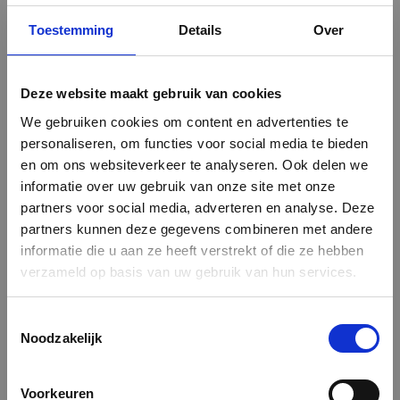
POSTERS OP MAAT LATEN MAKEN VOOR MAXIMALE
Toestemming
Details
Over
IMPACT
Bij ons bepaal jij het formaat van je posters. Klein en
subtiel of juist groot en krachtig? Alles kan. Hierdoor past
Deze website maakt gebruik van cookies
de poster altijd precies op de plek waar jij hem wilt
ophangen. Of het nu gaat om een etalageruit, beurswand
We gebruiken cookies om content en advertenties te
of stoepbord: de afmetingen zijn volledig naar wens in te
personaliseren, om functies voor social media te bieden
vullen.
en om ons websiteverkeer te analyseren. Ook delen we
informatie over uw gebruik van onze site met onze
Dankzij deze flexibiliteit zijn ze geschikt voor iedere
campagne of boodschap. Promoot een event, breng een
partners voor social media, adverteren en analyse. Deze
nieuw product onder de aandacht of fleur je interieur op,
partners kunnen deze gegevens combineren met andere
de mogelijkheden zijn eindeloos.
informatie die u aan ze heeft verstrekt of die ze hebben
verzameld op basis van uw gebruik van hun services.
KIES HET JUISTE MATERIAAL VOOR JE POSTERS
Het materiaal bepaalt niet alleen de uitstraling, maar ook
de levensduur van jouw posters. Daarom bieden wij drie
Toestemmingsselectie
Noodzakelijk
soorten materialen aan, elk met hun eigen voordelen.
Smartup PET is duurzaam, water- én krasbestendig en
reflecteert nauwelijks. Ideaal voor binnen én buiten.
Voorkeuren