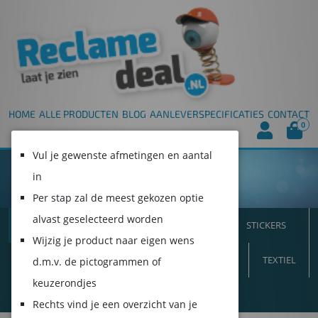
HOME
ALLE PRODUCTEN
BLOG
AANLEVERSPECIFICATIES
CONTACT
0
Vul je gewenste afmetingen en aantal
in
Per stap zal de meest gekozen optie
alvast geselecteerd worden
ALLE PRODUCTEN
SPANDOEKEN
STICKERS
Wijzig je product naar eigen wens
VLAGGEN
INTERIEUR
BORDEN
BEURS
TEXTIEL
d.m.v. de pictogrammen of
keuzerondjes
DUURZAAM!
Rechts vind je een overzicht van je