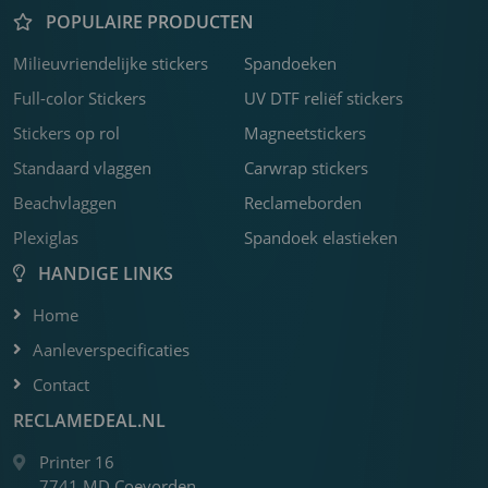
POPULAIRE PRODUCTEN
Milieuvriendelijke stickers
Spandoeken
K
P
F
C
R
F
F
C
F
B
Z
K
F
S
B
H
3
b
o
w
f
b
s
k
f
j
s
v
o
o
b
s
U
Full-color Stickers
UV DTF reliëf stickers
m
b
c
m
o
D
Stickers op rol
Magneetstickers
a
m
s
o
Standaard vlaggen
Carwrap stickers
m
Beachvlaggen
Reclameborden
Plexiglas
Spandoek elastieken
HANDIGE LINKS
Home
Aanleverspecificaties
Contact
RECLAMEDEAL.NL
Printer 16
7741 MD Coevorden