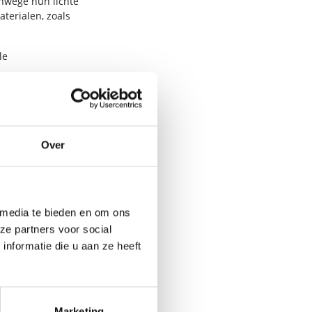
anwege hun lichte
terialen, zoals
le
 er stevige wandframes
Over
t is. Ook mobiele
.
 media te bieden en om ons
 van ringen,
ze partners voor social
nformatie die u aan ze heeft
un je kiezen voor een
Marketing