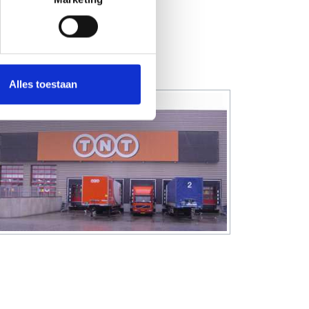
e graag verder! Of het
sioneel wordt
t. Neem
contact
met
Alles toestaan