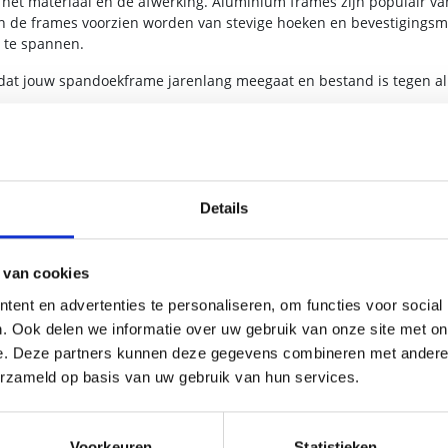
 het materiaal en de afwerking. Aluminium frames zijn populair v
 de frames voorzien worden van stevige hoeken en bevestigingsma
 te spannen.
or dat jouw spandoekframe jarenlang meegaat en bestand is tegen al
nodig hebt, er is altijd een geschikte oplossing. Voor gevels zijn
Details
f bouwplaatsen, waar een tijdelijke en flexibele oplossing gewens
 van locatie kunt wisselen zonder een nieuw frame aan te schaffen
 van cookies
FRAME
ent en advertenties te personaliseren, om functies voor social
eenvoudig en snel te doen. De meeste
spandoeken
worden voorzien
 frame bevestigd kunnen worden.
. Ook delen we informatie over uw gebruik van onze site met on
e. Deze partners kunnen deze gegevens combineren met andere i
uren of beschadigingen. Wil je een extra stevige bevestiging? Dan k
erzameld op basis van uw gebruik van hun services.
schoven wordt voor maximale stabiliteit.
NDAAG NOG!
Voorkeuren
Statistieken