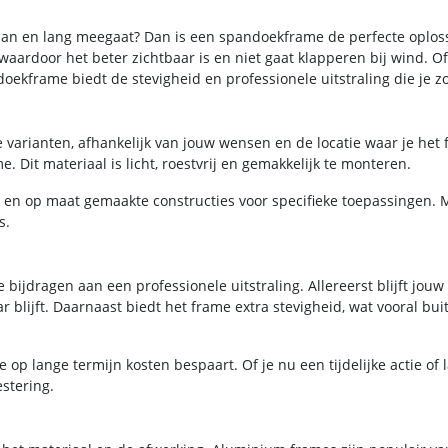
taan en lang meegaat? Dan is een spandoekframe de perfecte oploss
waardoor het beter zichtbaar is en niet gaat klapperen bij wind. O
oekframe biedt de stevigheid en professionele uitstraling die je zo
 varianten, afhankelijk van jouw wensen en de locatie waar je het 
 Dit materiaal is licht, roestvrij en gemakkelijk te monteren.
s en op maat gemaakte constructies voor specifieke toepassingen. 
s.
jdragen aan een professionele uitstraling. Allereerst blijft jouw 
ijft. Daarnaast biedt het frame extra stevigheid, wat vooral buite
op lange termijn kosten bespaart. Of je nu een tijdelijke actie of
stering.