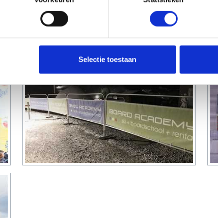
wil je advies over de beste optie voor jouw situatie? Wij helpen j
peesdoeken
, wij zorgen ervoor dat jouw spandoek stevig en profes
nde afwerkingsopties komt jouw boodschap optimaal tot zijn rech
lame-uiting nog beter kan laten opvallen!
Selectie toestaan