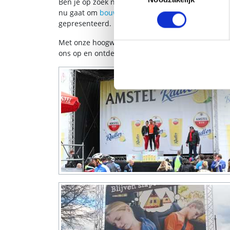
Ben je op zoek naar een spandoekframe op maat of 
nu gaat om
bouwhekdoeken
,
dranghekdoeken
of
gepresenteerd.
Met onze hoogwaardige materialen en verschille
ons op en ontdek hoe een spandoekframe jouw rec