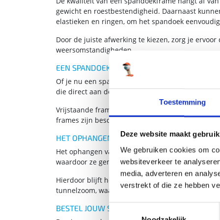
De kwaliteit van een spandoekframe hangt af van
gewicht en roestbestendigheid. Daarnaast kunnen
elastieken en ringen, om het spandoek eenvoudig
Door de juiste afwerking te kiezen, zorg je ervo
weersomstandigheden.
EEN SPANDOEKFRAME VOOR ELKE LOCATIE
Of je nu een spandoekframe voor binnen of buiten 
die direct aan de muur bevestigd worden.
Toestemming
Vrijstaande frames zijn ideaal voor evenementen o
frames zijn beschikbaar, waardoor je gemakkelijk
Deze website maakt gebruik
HET OPHANGEN VAN EEN SPANDOEK IN EEN 
We gebruiken cookies om cont
Het ophangen van een spandoek in een frame is 
waardoor ze gemakkelijk met elastieken aan het
websiteverkeer te analyseren
media, adverteren en analys
Hierdoor blijft het doek strak en voorkom je sche
verstrekt of die ze hebben v
tunnelzoom, waarbij het spandoek om een buis ge
BESTEL JOUW SPANDOEKFRAME OP MAAT VA
Toestemmingsselectie
Noodzakelijk