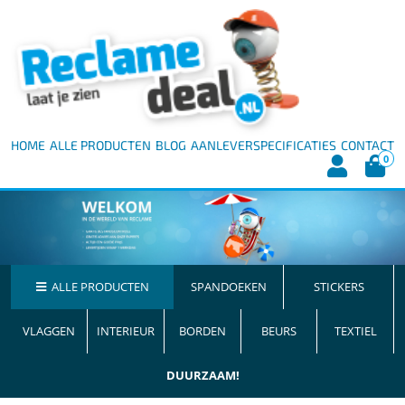
HOME
ALLE PRODUCTEN
BLOG
AANLEVERSPECIFICATIES
CONTACT
0
ALLE PRODUCTEN
SPANDOEKEN
STICKERS
VLAGGEN
INTERIEUR
BORDEN
BEURS
TEXTIEL
DUURZAAM!