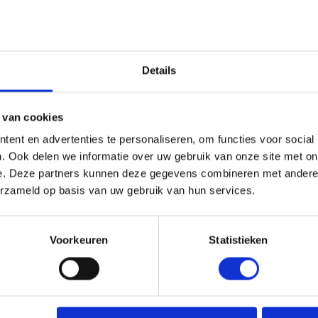
Details
 van cookies
bedrukt vloerzeil op maat!
ent en advertenties te personaliseren, om functies voor social
rukte vloerzeilen die perfect zijn voor evenementen, beurzen, wi
. Ook delen we informatie over uw gebruik van onze site met on
ndeerd indruk en trek je de aandacht van bezoekers.
e. Deze partners kunnen deze gegevens combineren met andere i
erzameld op basis van uw gebruik van hun services.
 die volledig aansluiten bij jouw wensen en specificaties.
erp of boodschap komt tot leven met onze hoogwaardige printtech
aterialen die bestand zijn tegen intensief gebruik.
Voorkeuren
Statistieken
oeren in winkels, beursstands, evenementenlocaties of showrooms.
s gemakkelijk te plaatsen en te verwijderen.