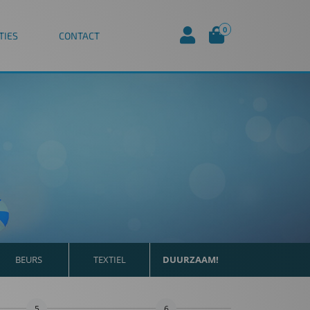
0
TIES
CONTACT
BEURS
TEXTIEL
DUURZAAM!
5
6