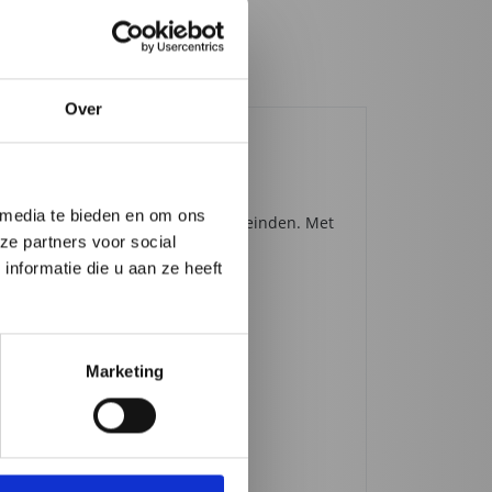
Over
 media te bieden en om ons
nkels of andere promotionele doeleinden. Met
ze partners voor social
nformatie die u aan ze heeft
nieken.
Marketing