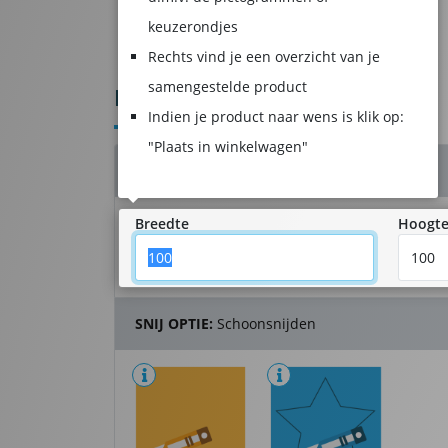
keuzerondjes
Product samenstellen
Winkelwagen
Rechts vind je een overzicht van je
samengestelde product
BEDRUKT VLOERZEIL
Indien je product naar wens is klik op:
"Plaats in winkelwagen"
AFMETING:
100 x 100 cm - 1 stuk(s)
Breedte
Hoogt
SNIJ OPTIE:
Schoonsnijden