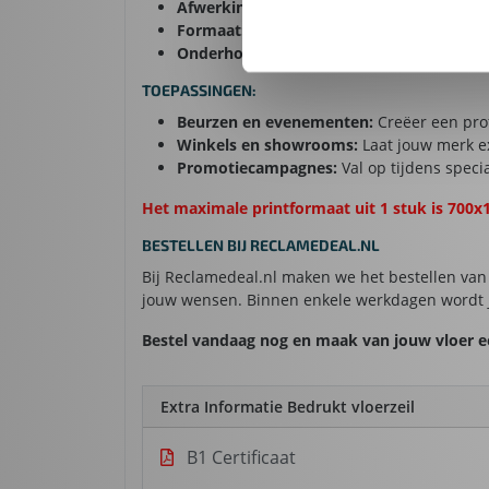
Afwerking:
Full-color bedrukking met kras
Formaat:
Volledig aanpasbaar aan jouw lo
Onderhoud:
Gemakkelijk schoon te maken 
TOEPASSINGEN:
Beurzen en evenementen:
Creëer een prof
Winkels en showrooms:
Laat jouw merk ex
Promotiecampagnes:
Val op tijdens specia
Het maximale printformaat uit 1 stuk is 700x
BESTELLEN BIJ RECLAMEDEAL.NL
Bij Reclamedeal.nl maken we het bestellen van 
jouw wensen. Binnen enkele werkdagen wordt jo
Bestel vandaag nog en maak van jouw vloer e
Extra Informatie Bedrukt vloerzeil
B1 Certificaat