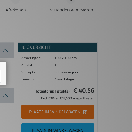
Afrekenen
Bestanden aanleveren
JE OVERZICHT:
Afmetingen:
100 x 100 cm
Aantal:
1
Snij optie:
Schoonsnijden
Levertijd:
4 werkdagen
€ 40,56
Totaalprijs 1 stuk(s)
Excl. BTW en € 17,50 Transportkosten
PLAATS IN WINKELWAGEN
PLAATS IN WINKELWAGEN