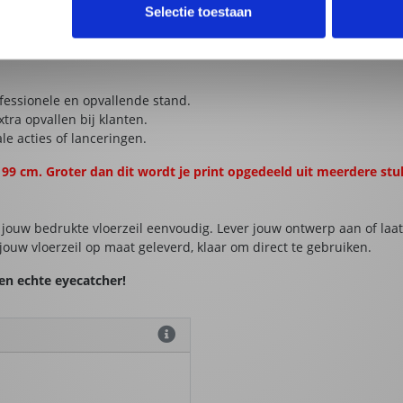
bestendige coating.
Selectie toestaan
catie of ontwerpwensen.
met een vochtige doek.
essionele en opvallende stand.
tra opvallen bij klanten.
le acties of lanceringen.
199 cm. Groter dan dit wordt je print opgedeeld uit meerdere st
jouw bedrukte vloerzeil eenvoudig. Lever jouw ontwerp aan of laat
uw vloerzeil op maat geleverd, klaar om direct te gebruiken.
en echte eyecatcher!