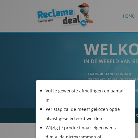
HOME
Vul je gewenste afmetingen en aantal
in
Per stap zal de meest gekozen optie
ALLE PRODUCTEN
SPANDOEKEN
S
alvast geselecteerd worden
Wijzig je product naar eigen wens
d.m.v. de pictogrammen of
1
2