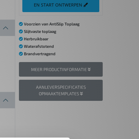
EN START ONTWERPEN
Voorzien van AntiSlip Toplaag
Slijtvaste toplaag
Herbruikbaar
Waterafstotend
Brandvertragend
MEER PRODUCTINFORMATIE
AANLEVERSPECIFICATIES
OPMAAKTEMPLATES