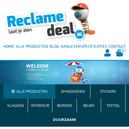
HOME
ALLE PRODUCTEN
BLOG
AANLEVERSPECIFICATIES
CONTACT
0
ALLE PRODUCTEN
SPANDOEKEN
STICKERS
VLAGGEN
INTERIEUR
BORDEN
BEURS
TEXTIEL
DUURZAAM!