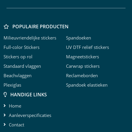
POPULAIRE PRODUCTEN
Milieuvriendelijke stickers
Spandoeken
K
P
F
C
R
F
F
C
F
B
Z
K
F
S
B
H
3
b
o
w
f
b
s
k
f
j
s
v
o
o
b
s
U
Full-color Stickers
UV DTF reliëf stickers
m
b
c
m
o
D
Stickers op rol
Magneetstickers
a
m
s
o
Standaard vlaggen
Carwrap stickers
m
Beachvlaggen
Reclameborden
Plexiglas
Spandoek elastieken
HANDIGE LINKS
Home
Aanleverspecificaties
Contact