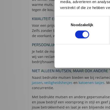
media, adverteren en analys
warme muts, met een stijlvolle omgevouwen ra
verstrekt of die ze hebben v
tegen de kou, maar stralen ook professionalitei
KWALITEIT EN VEELZIJDIGHEID TEGEN EEN 
Toestemmingsselectie
Noodzakelijk
Voor een prijs van minder dan 5 euro kun je al 
Zelfs zonder bedrukking zijn ze al van uitstek
de voorkant, waarop een bedrukking van maxima
PERSOONLIJKE ONDERSTEUNING VOOR EEN
Je hebt de mogelijkheid om zelf een bestand aa
wij van reclamedeal graag voor je klaar om je
bedrijfsnaam naadloos integreren in het ontwer
NIET ALLEEN MUTSEN, MAAR OOK ANDERE
Naast bedrukte mutsen bieden we bij reclamed
jassen
,
veiligheidshesjes
en
katoenen tasjes
. M
concurrentie.
Met bedrukte mutsen en andere gepersonaliseerd
en jouw bedrijf een voorsprong in stijl en geef
jouw betrokkenheid en laat je een blijvende in