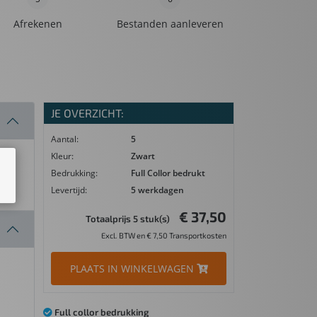
Afrekenen
Bestanden aanleveren
JE OVERZICHT:
Aantal:
5
Kleur:
Zwart
Bedrukking:
Full Collor bedrukt
Levertijd:
5 werkdagen
€ 37,50
Totaalprijs 5 stuk(s)
Excl. BTW en € 7,50 Transportkosten
PLAATS IN WINKELWAGEN
Full collor bedrukking