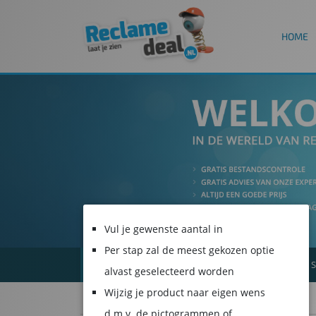
HOME
Vul je gewenste aantal in
Per stap zal de meest gekozen optie
ALLE PRODUCTEN
SPANDOEKEN
S
alvast geselecteerd worden
Wijzig je product naar eigen wens
d.m.v. de pictogrammen of
1
2