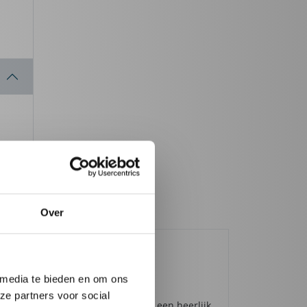
Over
 media te bieden en om ons
ze partners voor social
kers of collega's? Trakteer ze op een heerlijk