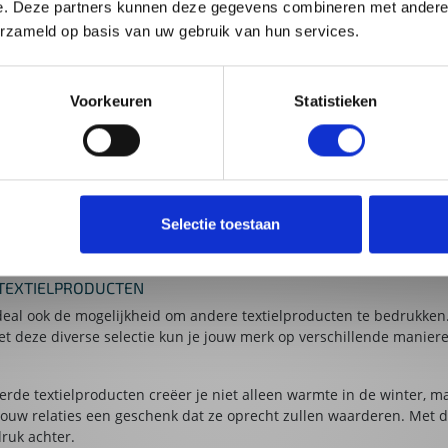
e. Deze partners kunnen deze gegevens combineren met andere i
nd en voorzien van jouw logo, slogan of bedrijfsnaam. Deze bedru
erzameld op basis van uw gebruik van hun services.
t en betrokkenheid uit.
BETAALBARE PRIJS
Voorkeuren
Statistieken
genieten van hoogwaardige mutsen. Ze zijn verkrijgbaar in 3 tijdlo
ende kwaliteit, maar met jouw logo of slogan maak je pas echt indr
al 9 bij 4 centimeter geplaatst kan worden.
 UNIEK ONTWERP
n te leveren voor de bedrukking, maar we begrijpen dat dit niet v
Selectie toestaan
 te helpen met een uniek en opvallend ontwerp. Onze deskundige o
p van de muts. Zo creëren we samen een product dat perfect aansl
 TEXTIELPRODUCTEN
eal ook de mogelijkheid om andere textielproducten te bedrukken
et deze diverse selectie kun je jouw merk op verschillende manie
e textielproducten creëer je niet alleen warmte in de winter, ma
 jouw relaties een geschenk dat ze oprecht zullen waarderen. Met d
druk achter.