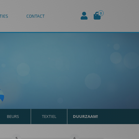
0
TIES
CONTACT
BEURS
TEXTIEL
DUURZAAM!
5
6