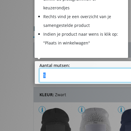
keuzerondjes
Product samenstellen
Winkelwagen
Rechts vind je een overzicht van je
samengestelde product
BEDRUKTE MUTSEN
Indien je product naar wens is klik op:
"Plaats in winkelwagen"
AANTAL:
- 5 stuk(s)
Aantal mutsen:
KLEUR:
Zwart