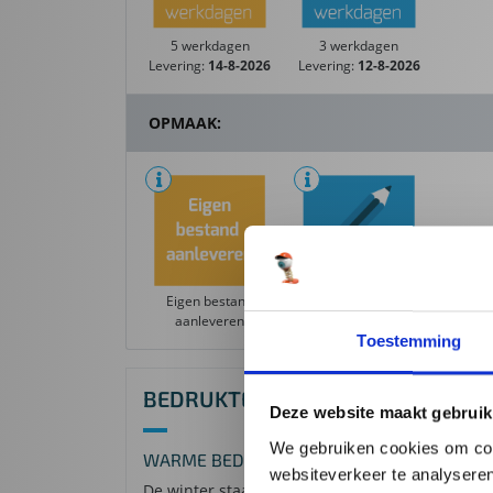
5 werkdagen
3 werkdagen
Levering:
14-8-2026
Levering:
12-8-2026
OPMAAK:
Eigen bestand
Verzorgd door
aanleveren
ReclameDeal
Toestemming
BEDRUKTE MUTSEN
Deze website maakt gebruik
We gebruiken cookies om cont
WARME BEDRUKTE MUTSEN VOOR DE WINT
websiteverkeer te analyseren
De winter staat voor de deur en wat is er nu b