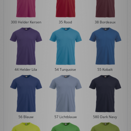
300 Helder Kersen
35 Rood
38 Bordeaux
44 Helder Lila
54 Turquoise
55 Kobalt
56 Blauw
57 Lichtblauw
580 Dark Navy