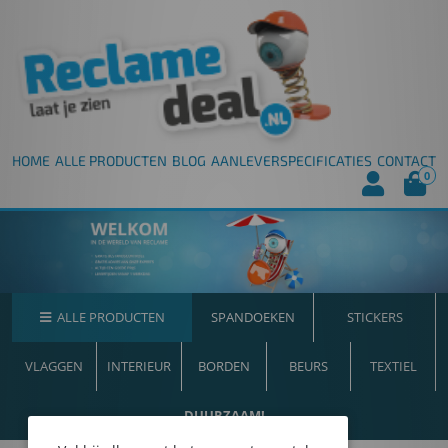
HOME
ALLE PRODUCTEN
BLOG
AANLEVERSPECIFICATIES
CONTACT
0
ALLE PRODUCTEN
SPANDOEKEN
STICKERS
VLAGGEN
INTERIEUR
BORDEN
BEURS
TEXTIEL
DUURZAAM!