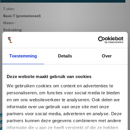
T-shirt:
Basic-T (promotioneel)
Maten :
Bedrukking:
Voorkant klein
Kleur T-shirt:
99 Zwart
Toestemming
Details
Over
Kleur bedrukking:
Fullcolour / Wit
Levertijd:
Deze website maakt gebruik van cookies
5 werkdagen
We gebruiken cookies om content en advertenties te
€ 0,00
Totaalprijs 0 stuk(s)
personaliseren, om functies voor social media te bieden
Excl. BTW en € 7,50 Transportkosten
en om ons websiteverkeer te analyseren. Ook delen we
informatie over uw gebruik van onze site met onze
partners voor social media, adverteren en analyse. Deze
Vanaf 1 st.
partners kunnen deze gegevens combineren met andere
Veel kleuren
informatie die u aan ze heeft verstrekt of die ze hebben
Eigen productie