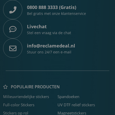
0800 888 3333 (Gratis)
Bel gratis met onze klantenservice
Livechat
Stel een vraag via de chat
info@reclamedeal.nl
Stuur ons 24/7 een e-mail
POPULAIRE PRODUCTEN
Milieuvriendelijke stickers
Spandoeken
K
P
F
C
R
F
F
C
F
B
Z
K
F
S
B
H
3
b
o
w
f
b
s
k
f
j
s
v
o
o
b
s
U
Full-color Stickers
UV DTF reliëf stickers
m
b
c
m
o
D
Stickers op rol
Magneetstickers
a
m
s