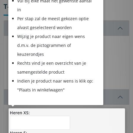
Vul bij elke maat het gewenste aantal
T-SHIRTS
in
Per stap zal de meest gekozen optie
alvast geselecteerd worden
T-SHIRT:
Basic-T (promotioneel)
Wijzig je product naar eigen wens
d.m.v. de pictogrammen of
keuzerondjes
Rechts vind je een overzicht van je
samengestelde product
Basic-T
New Classic-T
Indien je product naar wens is klik op:
(promotioneel)
"Plaats in winkelwagen"
MATEN :
Heren XS:
Heren S: