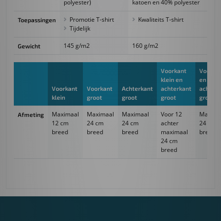
polyester)
katoen en 40% polyester
Promotie T-shirt
Kwaliteits T-shirt
Toepassingen
Tijdelijk
145 g/m2
160 g/m2
Gewicht
Voorkant
Voorka
klein en
en
Voorkant
Voorkant
Achterkant
achterkant
achterk
klein
groot
groot
groot
groot
Maximaal
Maximaal
Maximaal
Voor 12
Maxima
Afmeting
12 cm
24 cm
24 cm
achter
24 cm
breed
breed
breed
maximaal
breed
24 cm
breed