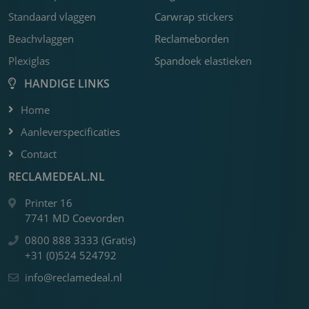
o
Standaard vlaggen
Carwrap stickers
m
Beachvlaggen
Reclameborden
Plexiglas
Spandoek elastieken
HANDIGE LINKS
Home
Aanleverspecificaties
Contact
RECLAMEDEAL.NL
Printer 16
7741 MD Coevorden
0800 888 3333 (Gratis)
+31 (0)524 524792
info@reclamedeal.nl