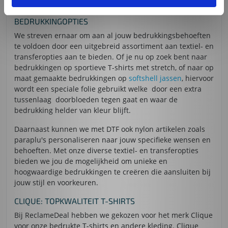
EEN BREED ASSORTIMENT TEXTIEL EN
BEDRUKKINGOPTIES
We streven ernaar om aan al jouw bedrukkingsbehoeften
te voldoen door een uitgebreid assortiment aan textiel- en
transferopties aan te bieden. Of je nu op zoek bent naar
bedrukkingen op sportieve T-shirts met stretch, of naar op
maat gemaakte bedrukkingen op
softshell jassen
, hiervoor
wordt een speciale folie gebruikt welke door een extra
tussenlaag doorbloeden tegen gaat en waar de
bedrukking helder van kleur blijft.
Daarnaast kunnen we met DTF ook nylon artikelen zoals
paraplu's personaliseren naar jouw specifieke wensen en
behoeften. Met onze diverse textiel- en transferopties
bieden we jou de mogelijkheid om unieke en
hoogwaardige bedrukkingen te creëren die aansluiten bij
jouw stijl en voorkeuren.
CLIQUE: TOPKWALITEIT T-SHIRTS
Bij ReclameDeal hebben we gekozen voor het merk Clique
voor onze bedrukte T-shirts en andere kleding. Clique